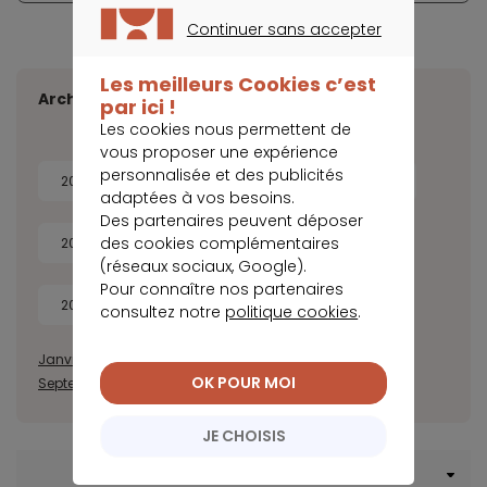
Continuer sans accepter
CONTINUER SANS ACCEPTER
Les meilleurs Cookies c’est
Archives
par ici !
Les cookies nous permettent de
vous proposer une expérience
personnalisée et des publicités
2026
2025
2024
2023
adaptées à vos besoins.
Des partenaires peuvent déposer
des cookies complémentaires
2022
2021
2020
2019
(réseaux sociaux, Google).
Pour connaître nos partenaires
2018
2017
consultez notre
politique cookies
.
Janvier
Février
Mars
Avril
Mai
Juin
Juillet
Août
OK POUR MOI
Septembre
Octobre
Novembre
Décembre
JE CHOISIS
Menu Crédit immobilier