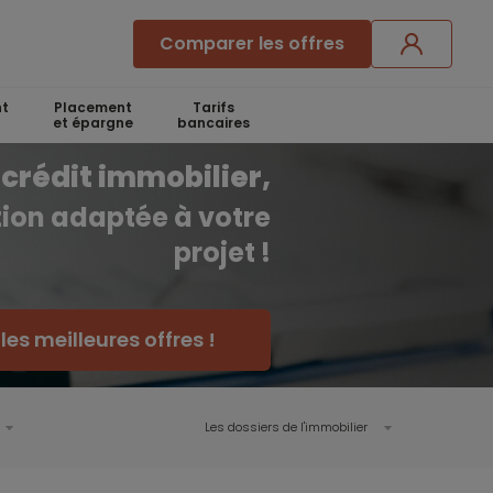
Comparer les offres
t
Placement
Tarifs
et épargne
bancaires
crédit immobilier,
ution adaptée à votre
projet !
es meilleures offres !
Les dossiers de l'immobilier