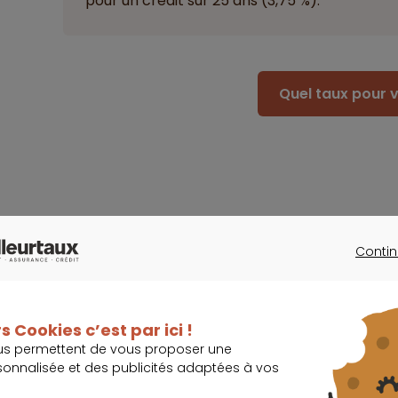
pour un crédit sur 25 ans (3,75 %).
Quel taux pour v
Le mouvement de repli pourrait s’amp
Contin
CONTINU
Selon les prévisions des experts,
s Cookies c’est par ici !
Le mouvement de repli des taux pou
us permettent de vous proposer une
fin de cette année.
sonnalisée et des publicités adaptées à vos