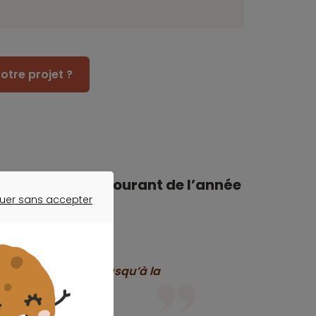
otre projet ?
lifier dans le courant de l’année
uer sans accepter
ER SANS ACCEPTER
rrait s’amplifier jusqu’à la