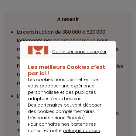
A retenir
La construction de 380 000 à 520 000
logements par an est nécessaire pour
répondre à la demande croissante, mais le
Continuer sans accepter
secteur est en difficulté en raison de
CONTINUER SANS ACCEPTER
l’augmentation des coûts des matériaux, des
Les meilleurs Cookies c’est
par ici !
taux d’intérêt et des contraintes
Les cookies nous permettent de
réglementaires.
vous proposer une expérience
personnalisée et des publicités
L’évolution des structures familiales et les
adaptées à vos besoins.
aspirations des Français favorisent
Des partenaires peuvent déposer
des cookies complémentaires
l’émergence de nouveaux modes d’habitat
(réseaux sociaux, Google).
tels que le coliving et l’habitat
Pour connaître nos partenaires
intergénérationnel.
consultez notre
politique cookies
.