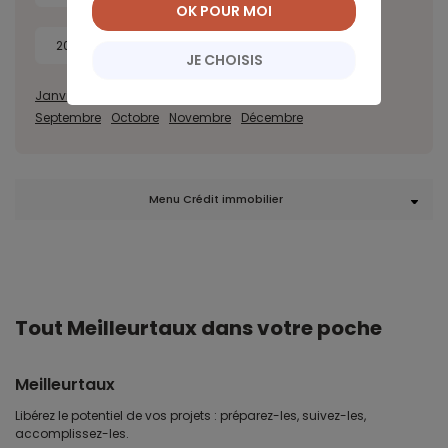
OK POUR MOI
2018
2017
JE CHOISIS
Janvier
Février
Mars
Avril
Mai
Juin
Juillet
Août
Septembre
Octobre
Novembre
Décembre
Menu Crédit immobilier
Tout Meilleurtaux dans votre poche
Meilleurtaux
Libérez le potentiel de vos projets : préparez-les, suivez-les,
accomplissez-les.