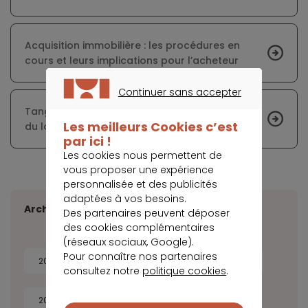
Acquisition immobilière : les procédures en
cours et leurs implications pour l’acheteur
Continuer sans accepter
CONTINUER SANS ACCEPTER
Tanguy : un phénomène amplifié par la crise
Les meilleurs Cookies c’est
du logement
par ici !
Les cookies nous permettent de
vous proposer une expérience
personnalisée et des publicités
adaptées à vos besoins.
Archives
Des partenaires peuvent déposer
des cookies complémentaires
(réseaux sociaux, Google).
Pour connaître nos partenaires
2026
2025
2024
2023
consultez notre
politique cookies
.
2022
2021
2020
2019