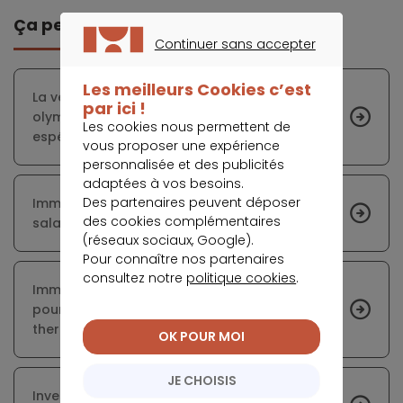
Ça peut vous intéresser
Continuer sans accepter
CONTINUER SANS ACCEPTER
Les meilleurs Cookies c’est
La vente des appartements du village
par ici !
olympique ne suscite pas l’engouement
Les cookies nous permettent de
espéré
vous proposer une expérience
personnalisée et des publicités
adaptées à vos besoins.
Des partenaires peuvent déposer
Immobilier : ces villes qui séduisent le plus les
des cookies complémentaires
salariés et les entreprises
(réseaux sociaux, Google).
Pour connaître nos partenaires
consultez notre
politique cookies
.
Immobilier locatif - bonne nouvelle, vous
pourrez (peut-être) louer votre passoire
thermique en 2025
OK POUR MOI
JE CHOISIS
Investir dans l’immobilier de montagne :