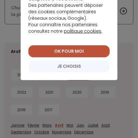
Des partenaires peuvent déposer
Chute des prix des passoires thermiques dans
des cookies complémentaires
la plupart des départements
(réseaux sociaux, Google).
Pour connaître nos partenaires
consultez notre
politique cookies
.
OK POUR MOI
Archives
JE CHOISIS
2026
2025
2024
2023
2022
2021
2020
2019
2018
2017
Janvier
Février
Mars
Avril
Mai
Juin
Juillet
Août
Septembre
Octobre
Novembre
Décembre