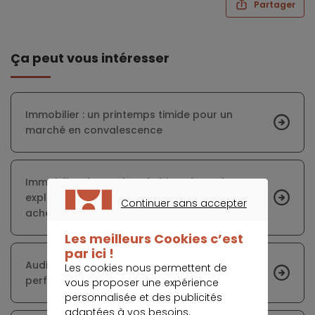
Partager
Ça peut vous intéresser
Immobilier : un printemps timide pour un
marché en convalescence
Immobilier : le nombre de biens à vendre
explose sur le marché, quel impact pour les
Continuer sans accepter
acheteurs ?
CONTINUER SANS ACCEPTER
Les meilleurs Cookies c’est
par ici !
Audit énergétique : un bilan pour une maison
Les cookies nous permettent de
performante
vous proposer une expérience
personnalisée et des publicités
adaptées à vos besoins.