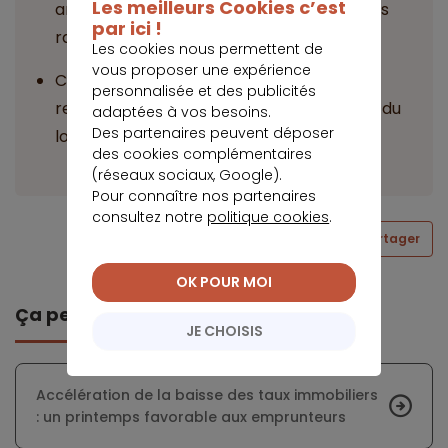
Les meilleurs Cookies c’est
argentine est désormais nettement moins
par ici !
rapide que celle de l’inflation.
Les cookies nous permettent de
vous proposer une expérience
Cet exemple pourrait inciter la France à
personnalisée et des publicités
revoir sa copie dans un contexte de crise du
adaptées à vos besoins.
Des partenaires peuvent déposer
logement.
des cookies complémentaires
(réseaux sociaux, Google).
Pour connaître nos partenaires
consultez notre
politique cookies
.
Partager
OK POUR MOI
Ça peut vous intéresser
JE CHOISIS
Accélération de la baisse des taux immobiliers
: un printemps favorable aux emprunteurs