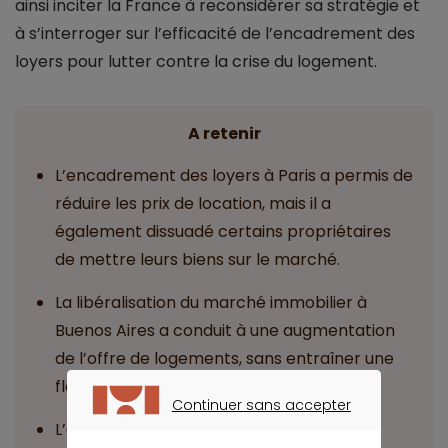
ainsi inciter la France à reconsidérer sa stratégie et
à s’interroger sur l’efficacité de l’encadrement des
loyers pour lutter contre la crise du logement.
A retenir
L’encadrement des loyers à Paris a permis de
réduire les prix de location, mais il a
également dissuadé certains propriétaires
de mettre leurs biens sur le marché.
La libéralisation du marché immobilier à
Buenos Aires a conduit à une augmentation
de l’offre de logements, sans entraîner une
flambée des prix.
Continuer sans accepter
CONTINUER SANS ACCEPTER
L’évolution des loyers dans la capitale