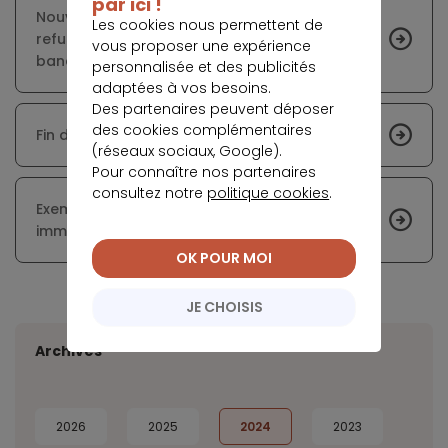
par ici !
Nouvelle chance pour les prêts immobiliers
Les cookies nous permettent de
refusés grâce au dispositif de « revue » des
vous proposer une expérience
banques
personnalisée et des publicités
adaptées à vos besoins.
Des partenaires peuvent déposer
des cookies complémentaires
Fin du dispositif Pinel le 31 décembre 2024
(réseaux sociaux, Google).
Pour connaître nos partenaires
consultez notre
politique cookies
.
Exemption à la rénovation énergétique
immobilière : les cas prévus par la loi
OK POUR MOI
JE CHOISIS
Archives
2026
2025
2024
2023