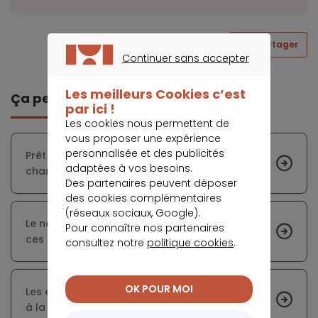
Partager
Continuer sans accepter
CONTINUER SANS ACCEPTER
Les meilleurs Cookies c’est
Ça peut vous intéresser
par ici !
Les cookies nous permettent de
vous proposer une expérience
personnalisée et des publicités
Prêt immobilier : la banque offre une seconde
adaptées à vos besoins.
chance à certains emprunteurs
Des partenaires peuvent déposer
des cookies complémentaires
(réseaux sociaux, Google).
Le nombre de logements inoccupés a explosé
Pour connaître nos partenaires
ces trente dernières années
consultez notre
politique cookies
.
OK POUR MOI
Les enjeux du secteur du déménagement face
à la crise immobilière