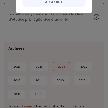
JE CHOISIS
Les villes moyennes sont devenues les lieux
d’études privilégiés des étudiants
Archives
2026
2025
2024
2023
2022
2021
2020
2019
2018
2017
Janvier
Février
Mars
Avril
Mai
Juin
Juillet
Août