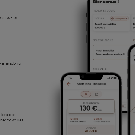
lissez-les.
, immobilier,
 lors des
 et travaillez