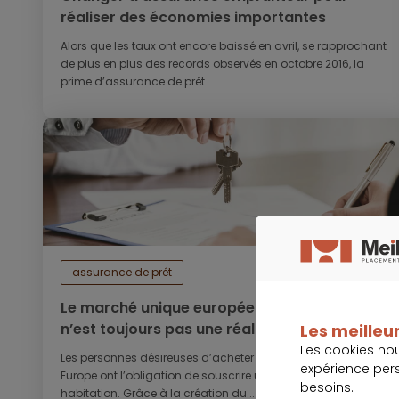
réaliser des économies importantes
Alors que les taux ont encore baissé en avril, se rapprochant
de plus en plus des records observés en octobre 2016, la
prime d’assurance de prêt...
assurance de prêt
13 mai 2019
Le marché unique européen de l’assurance
n’est toujours pas une réalité
Les meilleur
Les cookies no
Les personnes désireuses d’acheter ou de louer un bien en
expérience per
Europe ont l’obligation de souscrire une assurance
besoins.
habitation. Grâce à la création du...