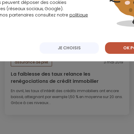
s peuvent déposer des cookies
s (réseaux sociaux, Google).
 nos partenaires consultez notre
politique
JE CHOISIS
OK P
assurance de prêt
3 mai 2019
La faiblesse des taux relance les
renégociations de crédit immobilier
En avril, les taux d’intérêt des crédits immobiliers ont encore
baissé, atteignant par exemple 1,50 % en moyenne sur 20 ans.
Grâce à ces niveaux...