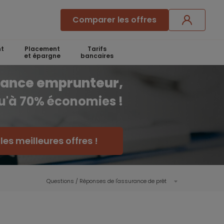
Comparer les offres
t
Placement
Tarifs
et épargne
bancaires
rance emprunteur,
qu'à 70% économies !
es meilleures offres !
Questions / Réponses de l'assurance de prêt