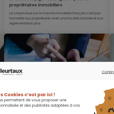
propriétaires immobiliers
La conjoncture sur le marché immobilier français n’est pas
favorable aux propriétaires avec une fiscalité alourdie et une
réglementation plus...
Contin
CONTINU
assurance de prêt
9 mai 2019
De nombreux Français tentés par la fraude
aux assurances
s Cookies c’est par ici !
us permettent de vous proposer une
Pour les non-initiés, le jargon de l’assurance peut s’avérer être
sonnalisée et des publicités adaptées à vos
un véritable casse-tête, voire un univers totalement
incompréhensible. Face aux...