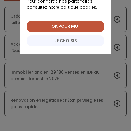
Pour connaître nos partenaires
consultez notre
politique cookies
.
Crédit immo : nouveaux taux d’usure dès le 1er
juillet (3ème trimestre 2026)
OK POUR MOI
JE CHOISIS
Accord États-Unis–Iran : impacts sur
l’économie française
Immobilier ancien: 29 130 ventes en IDF au
premier trimestre 2026
Rénovation énergétique : l’État privilégie les
gains rapides