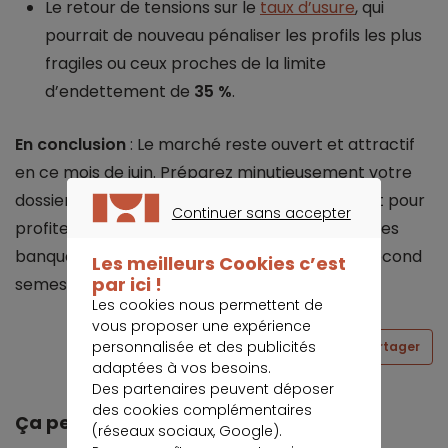
Le retour de tensions sur le
taux d’usure
, qui
pourrait de nouveau pénaliser les profils les plus
fragiles ou ceux proches de la limite
d’endettement de
35 %
.
En conclusion
: Le marché reste ouvert et attractif
en ce mois de juin. Préparez minutieusement votre
dossier et comparez les offres dès maintenant pour
Continuer sans accepter
profiter des politiques de conquête actuelles des
CONTINUER SANS ACCEPTER
banques avant un possible durcissement au second
Les meilleurs Cookies c’est
par ici !
semestre.
Les cookies nous permettent de
vous proposer une expérience
personnalisée et des publicités
Partager
adaptées à vos besoins.
Des partenaires peuvent déposer
des cookies complémentaires
Ça peut vous intéresser
(réseaux sociaux, Google).