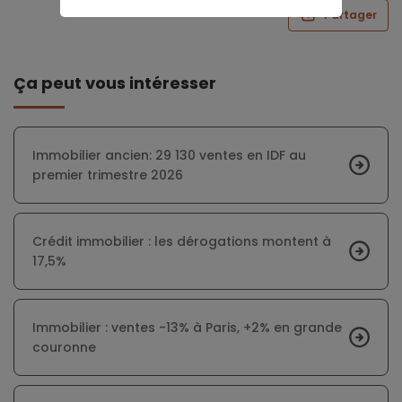
Partager
Ça peut vous intéresser
Immobilier ancien: 29 130 ventes en IDF au
premier trimestre 2026
Crédit immobilier : les dérogations montent à
17,5%
Immobilier : ventes -13% à Paris, +2% en grande
couronne