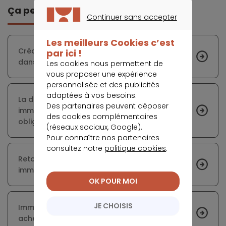
Ça peut vous intéresser
Continuer sans accepter
CONTINUER SANS ACCEPTER
Les meilleurs Cookies c’est
Crédit immobilier : une reprise sous conditions
par ici !
dans un contexte incertain
Les cookies nous permettent de
vous proposer une expérience
personnalisée et des publicités
adaptées à vos besoins.
La déclaration d’occupation des biens
Des partenaires peuvent déposer
immobiliers à usage d’habitation reste
des cookies complémentaires
obligatoire
(réseaux sociaux, Google).
Pour connaître nos partenaires
consultez notre
politique cookies
.
Retour des secundo-accédants sur le marché
immobilier
OK POUR MOI
JE CHOISIS
Immobilier : est-ce le bon moment pour
acheter ?