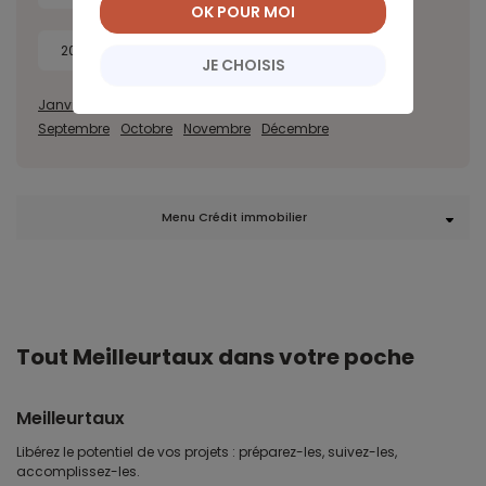
OK POUR MOI
2018
2017
JE CHOISIS
Janvier
Février
Mars
Avril
Mai
Juin
Juillet
Août
Septembre
Octobre
Novembre
Décembre
Menu Crédit immobilier
Tout Meilleurtaux dans votre poche
Meilleurtaux
Libérez le potentiel de vos projets : préparez-les, suivez-les,
accomplissez-les.