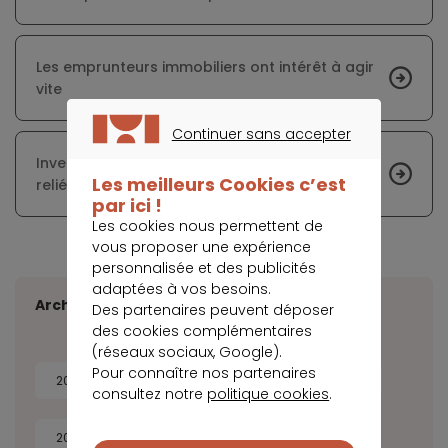
Les emprunteurs immobiliers ont intérêt à agir
vite
Continuer sans accepter
CONTINUER SANS ACCEPTER
Investir dans le locatif : misez sur les villes
Les meilleurs Cookies c’est
reliées par train au centre de Paris
par ici !
Les cookies nous permettent de
vous proposer une expérience
personnalisée et des publicités
adaptées à vos besoins.
Archives
Des partenaires peuvent déposer
des cookies complémentaires
(réseaux sociaux, Google).
Pour connaître nos partenaires
2026
2025
2024
2023
consultez notre
politique cookies
.
2022
2021
2020
2019