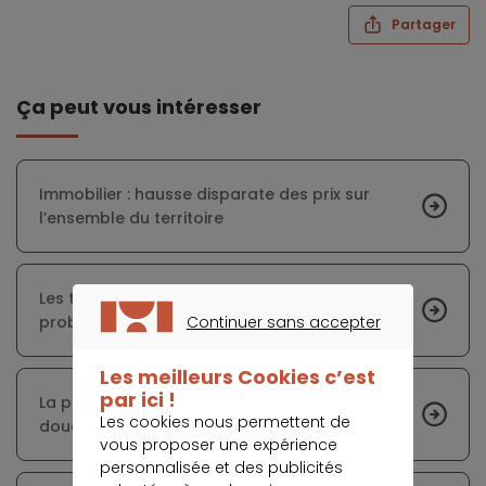
Partager
Ça peut vous intéresser
Immobilier : hausse disparate des prix sur
l’ensemble du territoire
Les taux d’emprunt immobilier vont
probablement repartir à la hausse
Continuer sans accepter
CONTINUER SANS ACCEPTER
Les meilleurs Cookies c’est
par ici !
La production de prêts à l’habitat augmente
Les cookies nous permettent de
doucement
vous proposer une expérience
personnalisée et des publicités