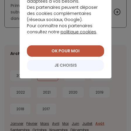
adaptées à vos besoins.
Primo-accession : combiner PTZ et prêts
Des partenaires peuvent déposer
subventionnés pour optimiser le financement
des cookies complémentaires
dans le neuf
(réseaux sociaux, Google).
Pour connaître nos partenaires
consultez notre
politique cookies
.
OK POUR MOI
Archives
JE CHOISIS
2026
2025
2024
2023
2022
2021
2020
2019
2018
2017
Janvier
Février
Mars
Avril
Mai
Juin
Juillet
Août
Septembre
Octobre
Novembre
Décembre