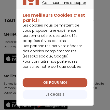
Continuer sans accepter
CONTINUER SANS ACCEPTER
Les meilleurs Cookies c’est
Tout Meilleurtaux dans votre poche
par ici !
Les cookies nous permettent de
vous proposer une expérience
Meilleurtaux
personnalisée et des publicités
adaptées à vos besoins.
Libérez le potentiel de vos projets : préparez-les, suivez-les,
Des partenaires peuvent déposer
accomplissez-les.
des cookies complémentaires
(réseaux sociaux, Google).
Découvrir
Pour connaître nos partenaires
consultez notre
politique cookies
.
Meilleurtaux Placement
OK POUR MOI
Suivez la performance de tous vos contrats (assurance vie, retraite,
immobilier, défiscalisation) et re-versez facilement. Garantie 0
paperasse.
JE CHOISIS
Découvrir