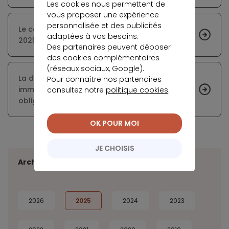
Les cookies nous permettent de
vous proposer une expérience
personnalisée et des publicités
Le coût de l’accès à la propriété neuve en
adaptées à vos besoins.
2025
Des partenaires peuvent déposer
des cookies complémentaires
(réseaux sociaux, Google).
La déclaration d’occupation des biens
Pour connaître nos partenaires
immobiliers à usage d’habitation reste
consultez notre
politique cookies
.
obligatoire
OK POUR MOI
JE CHOISIS
Archives
2026
2025
2024
2023