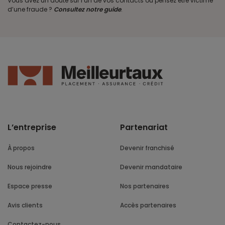
Vous avez un doute sur l’un de vos contacts ou pensez être victime
d’une fraude ?
Consultez notre guide
.
L’entreprise
Partenariat
À propos
Devenir franchisé
Nous rejoindre
Devenir mandataire
Espace presse
Nos partenaires
Avis clients
Accès partenaires
Contactez-nous