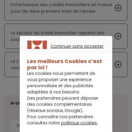
Forte hausse des crédits immobiliers en France
pour les deux premiers mois de l’année
Le secteur du crédit immobilier reprend des
couleurs
Continuer sans accepter
CONTINUER SANS ACCEPTER
Les meilleurs Cookies c’est
Le CNCEF Crédit met en garde les particuliers
par ici !
contre les fausses offres de crédit immobilier
Les cookies nous permettent de
vous proposer une expérience
personnalisée et des publicités
adaptées à vos besoins.
Des partenaires peuvent déposer
Archives
des cookies complémentaires
(réseaux sociaux, Google).
Pour connaître nos partenaires
consultez notre
politique cookies
.
2026
2025
2024
2023