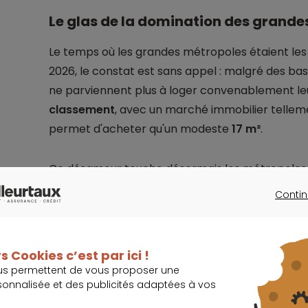
Le glas de la domination des grand
Le temps où les grandes métropoles étaient les 
2026, le constat est sans appel : malgré des bas
ne parviennent plus à loger convenablement leu
classement
, avec un marché immobilier telleme
permet d'acheter qu'un modeste
17 m²
.
Ce désamour touche désormais les métropoles r
Strasbourg enregistre la chute la plus brutale
Contin
plombée par des salaires qui stagnent face à u
CONTINU
Lille et Toulouse subissent ce
déséquilibre croi
professionnelles et le
prix du mètre carré
.
s Cookies c’est par ici !
us permettent de vous proposer une
sonnalisée et des publicités adaptées à vos