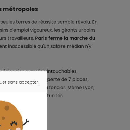
es métropoles
seules terres de réussite semble révolu. En
sins d'emploi vigoureux, les géants urbains
rs travailleurs.
Paris ferme la marche du
nt inaccessible qu'un salaire médian n'y
égionales autrefois intouchables.
de l'année avec une perte de 7 places,
uer sans accepter
ne envolée du coût du foncier. Même Lyon,
ER SANS ACCEPTER
ssant
entre les opportunités