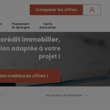
Comparer les offres
t
Placement
Tarifs
et épargne
bancaires
crédit immobilier,
ution adaptée à votre
projet !
es meilleures offres !
Les dossiers de l'immobilier