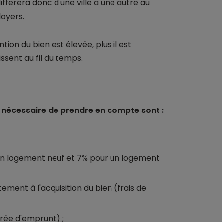
ifférera donc d'une ville à une autre au
loyers.
tion du bien est élevée, plus il est
ssent au fil du temps.
est nécessaire de prendre en compte sont :
 un logement neuf et 7% pour un logement
ment à l'acquisition du bien (frais de
urée d'emprunt) ;