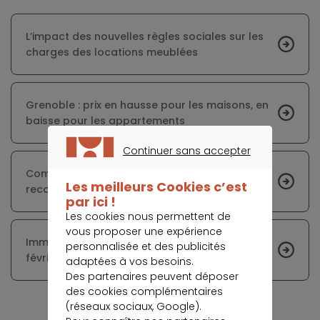
L’impact des nouvelles règles sociales sur les
charges des locations meublées
Grenoble : prix en hausse pour les maisons, en
baisse pour les appartements
Continuer sans accepter
CONTINUER SANS ACCEPTER
Complément de loyer : règles, plafonds et
Les meilleurs Cookies c’est
recours
par ici !
Les cookies nous permettent de
vous proposer une expérience
Immobilier à Montpellier : prix et loyers en
personnalisée et des publicités
février 2026
adaptées à vos besoins.
Des partenaires peuvent déposer
des cookies complémentaires
(réseaux sociaux, Google).