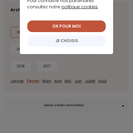
Pour connaître nos partenaires
consultez notre
politique cookies
.
Archives
OK POUR MOI
2026
2025
2024
2023
JE CHOISIS
2022
2021
2020
2019
2018
2017
Janvier
Février
Mars
Avril
Mai
Juin
Juillet
Août
Menu Crédit immobilier