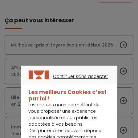
Ça peut vous intéresser
Mulhouse : prix et loyers évoluent début 2026
APL et loyers impayés : nouvelles règles dès
2027
Continuer sans accepter
CONTINUER SANS ACCEPTER
Les meilleurs Cookies c’est
Lille : évolution des prix immo achat et location
par ici !
en 2026
Les cookies nous permettent de
vous proposer une expérience
personnalisée et des publicités
adaptées à vos besoins.
Immobilier à Villeurbanne : prix en baisse en
Des partenaires peuvent déposer
février
des cookies complémentaires