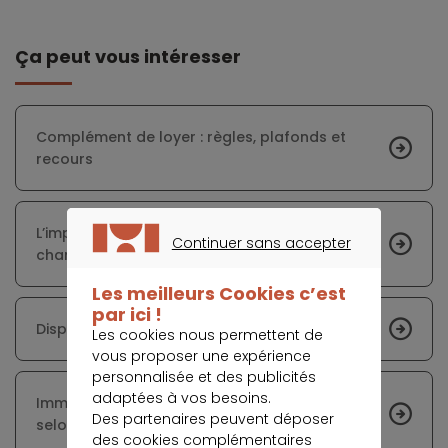
Ça peut vous intéresser
Complément de loyer : règles, plafonds et
recours
L’impact des nouvelles règles sociales sur les
Continuer sans accepter
charges des locations meublées
CONTINUER SANS ACCEPTER
Les meilleurs Cookies c’est
par ici !
Dispositif Jeanbrun : dates, durée et gain fiscal
Les cookies nous permettent de
vous proposer une expérience
personnalisée et des publicités
adaptées à vos besoins.
Immobilier : acheter avec 100 000 à 300 000 €
Des partenaires peuvent déposer
selon la ville
des cookies complémentaires