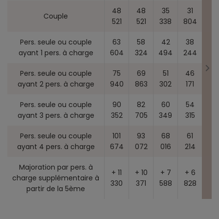
48
48
35
31
Couple
521
521
338
804
Pers. seule ou couple
63
58
42
38
ayant 1 pers. à charge
604
324
494
244
Pers. seule ou couple
75
69
51
46
ayant 2 pers. à charge
940
863
302
171
Pers. seule ou couple
90
82
60
54
ayant 3 pers. à charge
352
705
349
315
Pers. seule ou couple
101
93
68
61
ayant 4 pers. à charge
674
072
016
214
Majoration par pers. à
+ 11
+ 10
+ 7
+ 6
charge supplémentaire à
330
371
588
828
partir de la 5ème