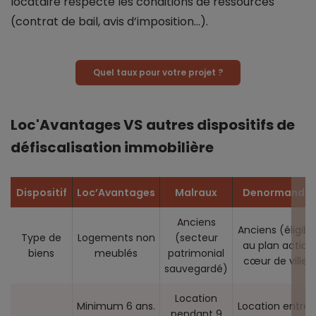
locataire respecte les conditions de ressources
(contrat de bail, avis d’imposition...).
Quel taux pour votre projet ?
Loc'Avantages VS autres dispositifs de
défiscalisation immobilière
Dispositif
Loc’Avantages
Malraux
Denormandie
Anciens
Anciens (éligibl
Type de
Logements non
(secteur
au plan action
biens
meublés
patrimonial
cœur de ville)
sauvegardé)
Location
Minimum 6 ans.
Location entre 
pendant 9