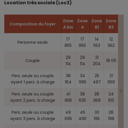
Location très sociale (Loc3)
Zone
Zone
Zone
Zone
Composition du foyer
A bis
A
B1
B2
17
17
14
12
Personne seule
855
855
553
362
29
29
21
Couple
18 011
114
114
204
Pers. seule ou couple
38
34
25
21
ayant 1 pers. à charge
164
995
497
659
Pers. seule ou couple
41
38
28
24
ayant 2 pers. à charge
995
635
369
100
Pers. seule ou couple
49
45
33
28
ayant 3 pers. à charge
695
490
195
198