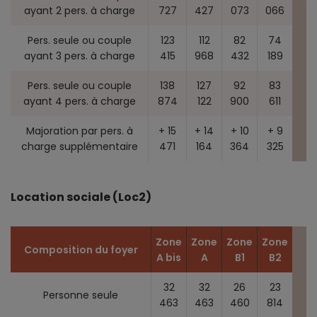
ayant 2 pers. à charge
727
427
073
066
Pers. seule ou couple
123
112
82
74
ayant 3 pers. à charge
415
968
432
189
Pers. seule ou couple
138
127
92
83
ayant 4 pers. à charge
874
122
900
611
Majoration par pers. à
+ 15
+ 14
+ 10
+ 9
charge supplémentaire
471
164
364
325
Location sociale (Loc2)
Zone
Zone
Zone
Zone
Composition du foyer
A bis
A
B1
B2
32
32
26
23
Personne seule
463
463
460
814