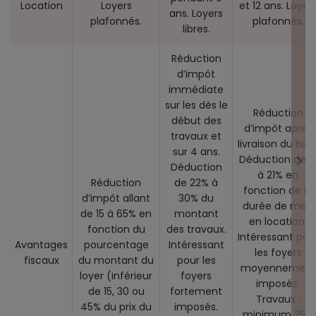
Location
Loyers
et 12 ans. Loyer
ans. Loyers
plafonnés.
plafonnés.
libres.
Réduction
d’impôt
immédiate
sur les dès le
Réduction
début des
d’impôt après
travaux et
livraison du bien
sur 4 ans.
Déduction de 1
Déduction
à 21% en
Réduction
de 22% à
fonction de la
d’impôt allant
30% du
durée de mise
de 15 à 65% en
montant
en location.
fonction du
des travaux.
Intéressant pou
Avantages
pourcentage
Intéressant
les foyers
fiscaux
du montant du
pour les
moyennement
loyer (inférieur
foyers
imposés.
de 15, 30 ou
fortement
Travaux :
45% du prix du
imposés.
minimum 25%