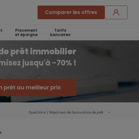
Comparer les offres
t
Placement
Tarifs
et épargne
bancaires
de prêt immobilier
misez jusqu'à -70% !
 prêt au meilleur prix
Questions / Réponses de l'assurance de prêt
e