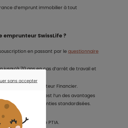
ance d’emprunt immobilier à tout
e emprunteur SwissLife ?
 souscription en passant par le
questionnaire
jusqu’à 70 ans en cas d’arrêt de travail et
ite.
uer sans accepter
é Consultatif du Secteur Financier.
ER SANS ACCEPTER
ies optionnelles. C’est l’un des avantages
t de groupe aux garanties standardisées.
-vous.
en cas de décès ou de PTIA.