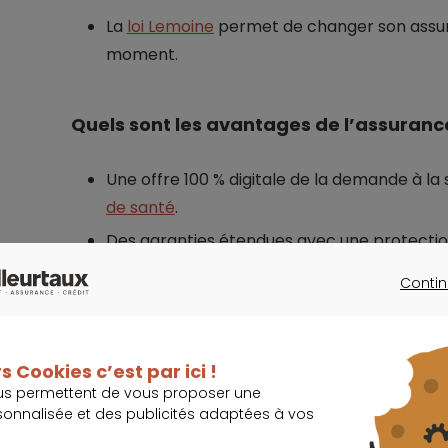
La
loi Lemoine
permet de changer son assur
moment.
Quels sont les avantages de l’assuranc
Une offre 100 % digitale de la demande à la
de santé
.
Des garanties étendues avec une protection 
90 ans en cas de décès selon l’option souscr
Contin
Un contrat qui répond aux critères du Comit
CONTINU
Une offre modulable avec différentes garant
du contrat individuel par rapport au contra
s Cookies c’est par ici !
us permettent de vous proposer une
Une souscription possible en un seul rendez
sonnalisée et des publicités adaptées à vos
Une couverture jusqu’à 50 millions d’euros 