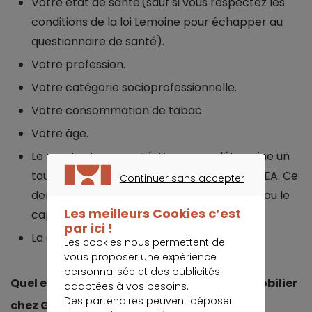
Votre état de santé (sauf si vous respectez les
conditions de la loi Lemoine pour échapper au
questionnaire de santé).
Votre profession.
Votre catégorie socioprofessionnelle.
Votre consommation de tabac.
Votre âge.
Le montant emprunté. L’assureur détermine un
taux annuel d’assurance emprunteur le TAEA. Ce
Continuer sans accepter
dernier s’applique sur le capital emprunté ou le
CONTINUER SANS ACCEPTER
Les meilleurs Cookies c’est
capital restant dû.
par ici !
La durée du prêt immobilier.
Les cookies nous permettent de
vous proposer une expérience
personnalisée et des publicités
Quel est le prix de l’assurance de prêt immobilier
adaptées à vos besoins.
Des partenaires peuvent déposer
chez Generali ?