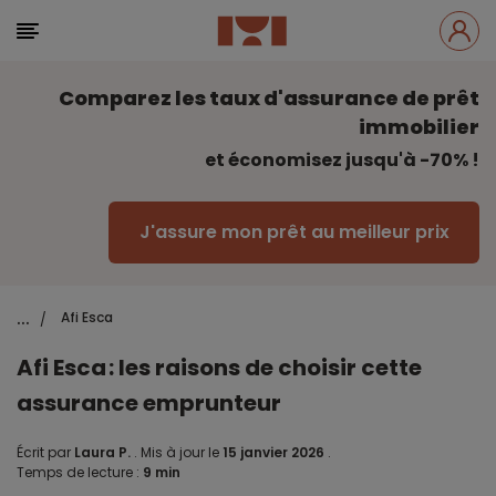
Comparez les taux d'assurance de prêt
immobilier
et économisez jusqu'à -70% !
J'assure mon prêt au meilleur prix
...
Afi Esca
/
Afi Esca : les raisons de choisir cette
assurance emprunteur
Écrit par
Laura P.
.
Mis à jour le
15 janvier 2026
.
Temps de lecture :
9 min