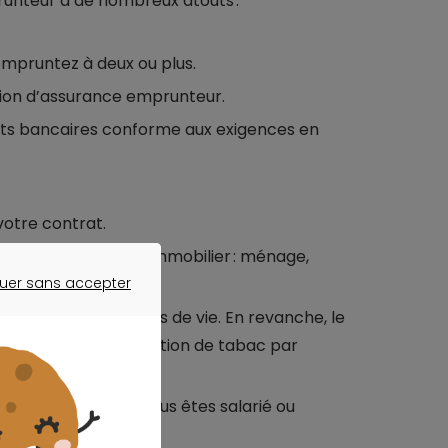
unteur a de nombreux atouts :
empruntez à deux ou plus.
tion d’assurance emprunteur.
nts bancaires conforme aux exigences en
votre contrat.
 assurance de prêt immobilier : ménage,
uer sans accepter
ER SANS ACCEPTER
gements d’habitudes de vie. En revanche, le
toppez votre consommation de tabac par
tion d’activité si vous êtes salarié ou