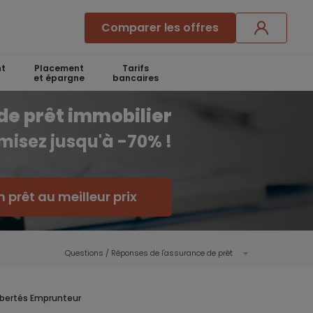
Comparer les offres
t
Placement
Tarifs
et épargne
bancaires
de prêt immobilier
misez jusqu'à -70% !
 prêt au meilleur prix
Questions / Réponses de l'assurance de prêt
Libertés Emprunteur