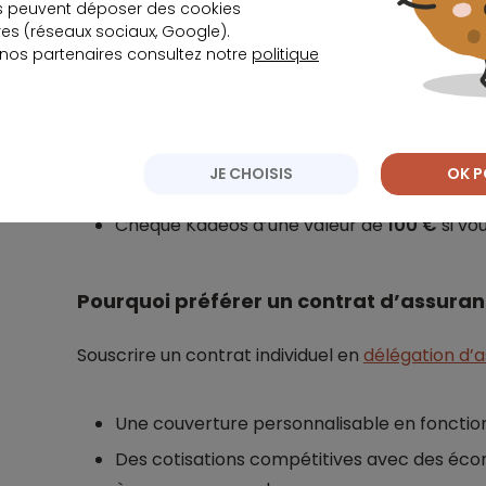
s peuvent déposer des cookies
Démarches facilitées en cas d’arrêt de trava
s (réseaux sociaux, Google).
collectés auprès de l’Assurance Maladie.
 nos partenaires consultez notre
politique
Indemnisation forfaitaire et non indemnitair
votre crédit sont prises en charge selon la 
Oscar 2024
de la meilleure assurance emp
JE CHOISIS
OK P
Note de
4.2/5
sur la plateforme eKomi.
Chèque Kadéos d’une valeur de
100 €
si vo
Pourquoi préférer un contrat d’assuranc
Souscrire un contrat individuel en
délégation d’
Une couverture personnalisable en fonction
Des cotisations compétitives avec des éc