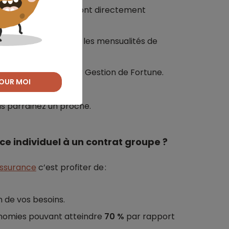
il. Vos justificatifs sont directement
e. En cas d’accident, les mensualités de
quotité assurée.
runteur décerné par Gestion de Fortune.
OUR MOI
us parrainez un proche.
e individuel à un contrat groupe ?
assurance
c’est profiter de :
 de vos besoins.
onomies pouvant atteindre
70 %
par rapport