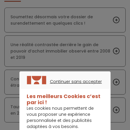
Soumettez désormais votre dossier de
surendettement en quelques clics !
Une réalité contrastée derrière le gain de
pouvoir d’achat immobilier observé entre 2008
et 2019
Contracter un prêt dans une monnaie
Continuer sans accepter
étrangère peut être désastreux
CONTINUER SANS ACCEPTER
Les meilleurs Cookies c’est
par ici !
Taux de détention de crédit immobilier record
Les cookies nous permettent de
en 2020
vous proposer une expérience
personnalisée et des publicités
adaptées à vos besoins.