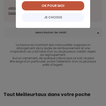
OK POUR MOI
Janvier
Février
Mars
Avril
Mai
Juin
Juillet
Août
Septembre
Octobre
Novembre
Décembre
JE CHOISIS
Menu Rachat de crédit
La baisse du montant des mensualités suppose un
allongement de la durée de remboursement et une
majoration du coût total d'un ou de plusieurs crédits objets
du regroupement.
Aucun versement, de quelque nature que ce soit, ne peut
être exigé d'un particulier, avant l'obtention d'un ou plusieurs
prêts d'argent.
Tout Meilleurtaux dans votre poche