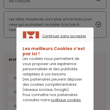
les Français
Les villes moyennes sont plus attractives pour
ceux qui souhaitent accéder à la fois à
l’emploi et à la propriété
Continuer sans accepter
CONTINUER SANS ACCEPTER
Les meilleurs Cookies c’est
par ici !
Les cookies nous permettent de
Archives
vous proposer une expérience
personnalisée et des publicités
adaptées à vos besoins.
2026
2025
2024
2023
Des partenaires peuvent déposer
des cookies complémentaires
(réseaux sociaux, Google).
2022
2021
2020
2019
Pour connaître nos partenaires
consultez notre
politique cookies
.
2018
2017