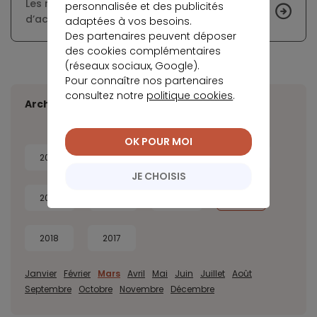
Les ménages français ont perdu du pouvoir
personnalisée et des publicités
d’achat depuis le passage à l’euro
adaptées à vos besoins.
Des partenaires peuvent déposer
des cookies complémentaires
(réseaux sociaux, Google).
Pour connaître nos partenaires
consultez notre
politique cookies
.
Archives
OK POUR MOI
2026
2025
2024
2023
JE CHOISIS
2022
2021
2020
2019
2018
2017
Janvier
Février
Mars
Avril
Mai
Juin
Juillet
Août
Septembre
Octobre
Novembre
Décembre