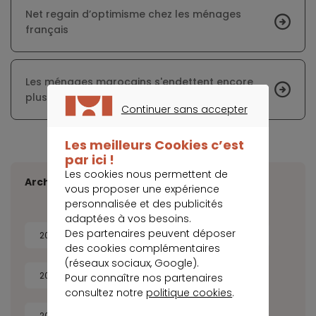
Net regain d’optimisme chez les ménages
français
Les ménages marocains s'endettent encore
plus en 2018
Continuer sans accepter
CONTINUER SANS ACCEPTER
Les meilleurs Cookies c’est
par ici !
Les cookies nous permettent de
Archives
vous proposer une expérience
personnalisée et des publicités
adaptées à vos besoins.
Des partenaires peuvent déposer
2026
2025
2024
2023
des cookies complémentaires
(réseaux sociaux, Google).
2022
2021
2020
2019
Pour connaître nos partenaires
consultez notre
politique cookies
.
2018
2017