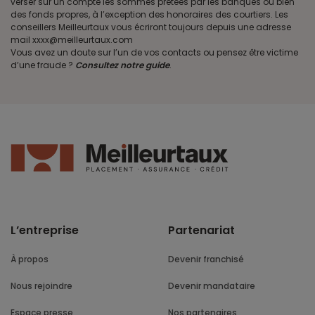
verser sur un compte les sommes prêtées par les banques ou bien
des fonds propres, à l’exception des honoraires des courtiers. Les
conseillers Meilleurtaux vous écriront toujours depuis une adresse
mail xxxx@meilleurtaux.com
Vous avez un doute sur l’un de vos contacts ou pensez être victime
d’une fraude ?
Consultez notre guide
.
L’entreprise
Partenariat
À propos
Devenir franchisé
Nous rejoindre
Devenir mandataire
Espace presse
Nos partenaires