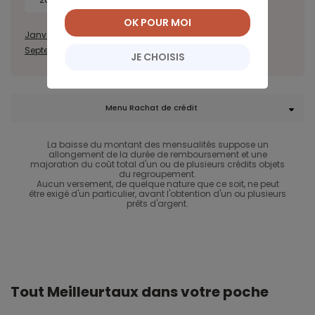
OK POUR MOI
Janvier
Février
Mars
Avril
Mai
Juin
Juillet
Août
Septembre
Octobre
Novembre
Décembre
JE CHOISIS
Menu Rachat de crédit
La baisse du montant des mensualités suppose un
allongement de la durée de remboursement et une
majoration du coût total d'un ou de plusieurs crédits objets
du regroupement.
Aucun versement, de quelque nature que ce soit, ne peut
être exigé d'un particulier, avant l'obtention d'un ou plusieurs
prêts d'argent.
Tout Meilleurtaux dans votre poche