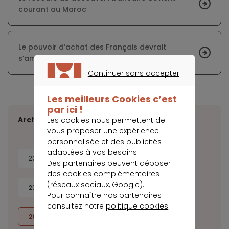
courant au Maroc
Le pouvoir d’achat des Français devrait
s’améliorer avec le budget 2019
Continuer sans accepter
CONTINUER SANS ACCEPTER
Les meilleurs Cookies c’est
par ici !
Archives
Les cookies nous permettent de
vous proposer une expérience
personnalisée et des publicités
adaptées à vos besoins.
2026
2025
2024
2023
Des partenaires peuvent déposer
des cookies complémentaires
(réseaux sociaux, Google).
2022
2021
2020
2019
Pour connaître nos partenaires
consultez notre
politique cookies
.
2018
2017