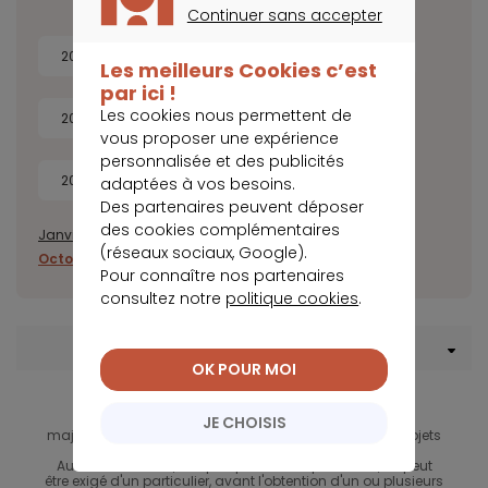
Continuer sans accepter
CONTINUER SANS ACCEPTER
2026
2025
2024
2023
Les meilleurs Cookies c’est
par ici !
Les cookies nous permettent de
2022
2021
2020
2019
vous proposer une expérience
personnalisée et des publicités
2018
2017
adaptées à vos besoins.
Des partenaires peuvent déposer
des cookies complémentaires
Janvier
Février
Mars
Avril
Juillet
Août
Septembre
(réseaux sociaux, Google).
Octobre
Novembre
Décembre
Pour connaître nos partenaires
consultez notre
politique cookies
.
Menu Rachat de crédit
OK POUR MOI
La baisse du montant des mensualités suppose un
allongement de la durée de remboursement et une
JE CHOISIS
majoration du coût total d'un ou de plusieurs crédits objets
du regroupement.
Aucun versement, de quelque nature que ce soit, ne peut
être exigé d'un particulier, avant l'obtention d'un ou plusieurs