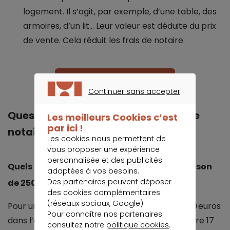
logement. Il s’agit, par exemple, d’une table, des
armoires, d’un lit… Leur valeur est déduite du prix
de vente. Cela réduit les frais de notaire.
Quel taux pour votre projet ?
Continuer sans accepter
CONTINUER SANS ACCEPTER
Questions fréquentes sur les frais de
Les meilleurs Cookies c’est
par ici !
notaire
Les cookies nous permettent de
vous proposer une expérience
personnalisée et des publicités
Quels sont les frais de notaire pour une maison
adaptées à vos besoins.
Des partenaires peuvent déposer
de 250 000 euros ?
des cookies complémentaires
(réseaux sociaux, Google).
Pour un appartement ou une maison à 250 000 euros
Pour connaître nos partenaires
dans l’ancien, les frais de notaire se situent entre 17
consultez notre
politique cookies
.