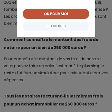
000 et 19 000 euros selon la région. Dans le neuf, ils
tombent à 6 271 euros. Pourquoi une telle différence ?
OK POUR MOI
Les droits d’enregistrement, les frais de notaire, sont
bien moins importants dans le neuf.
JE CHOISIS
Comment connaître le montant des frais de
notaire pour un bien de 250 000 euros ?
Pour connaître le montant de vos frais de notaire,
vous pouvez faire un calcul estimatif. Le plus simple
reste d’utiliser un simulateur pour mieux anticiper vos
dépenses.
Tous les notaires facturent-ils les mêmes frais
pour un achat immobilier de 250 000 euros ?