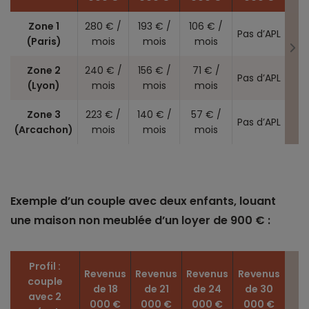
Zone 1
280 € /
193 € /
106 € /
Pas d’APL
(Paris)
mois
mois
mois
Zone 2
240 € /
156 € /
71 € /
Pas d’APL
(Lyon)
mois
mois
mois
Zone 3
223 € /
140 € /
57 € /
Pas d’APL
(Arcachon)
mois
mois
mois
Exemple d’un couple avec deux enfants, louant
une maison non meublée d’un loyer de 900 € :
Profil :
Revenus
Revenus
Revenus
Revenus
couple
de 18
de 21
de 24
de 30
avec 2
000 €
000 €
000 €
000 €