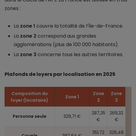
zones :
La
zone 1
couvre la totalité de l’Île-de-France.
La
zone 2
correspond aux grandes
agglomérations (plus de 100 000 habitants).
La
zone 3
concerne tous les autres territoires.
Plafonds de loyers par localisation en 2025
Composition du
Zone
Zone
Zone 1
foyer (locataire)
2
3
287,35
269,32
Personne seule
329,71 €
€
€
351,72
326,48
Couple
397,64 €