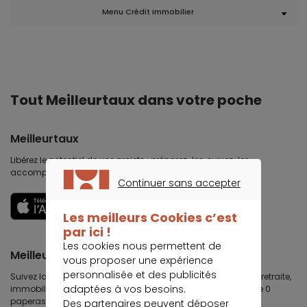
Menu Crédit immobilier
Tout Meilleurtaux dans votre poche
Meilleurtaux
Libérez le potentiel de vos projets : préparez-les, suivez-les,
accomplissez-les.
Continuer sans accepter
CONTINUER SANS ACCEPTER
Découvrir
Les meilleurs Cookies c’est
par ici !
Les cookies nous permettent de
Meilleurtaux Placement
vous proposer une expérience
personnalisée et des publicités
Suivez la performance de tous vos contrats (assurance vie, retraite,
adaptées à vos besoins.
immobilier, défiscalisation) et re-versez facilement. Garantie 0
paperasse.
Des partenaires peuvent déposer