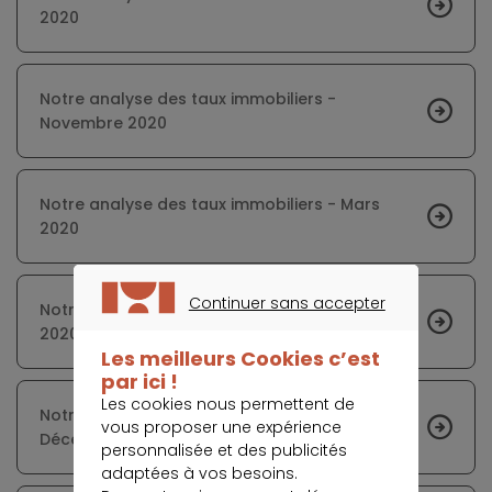
2020
Notre analyse des taux immobiliers -
Novembre 2020
Notre analyse des taux immobiliers - Mars
2020
Continuer sans accepter
Notre analyse des taux immobiliers - Juillet
CONTINUER SANS ACCEPTER
2020
Les meilleurs Cookies c’est
par ici !
Les cookies nous permettent de
Notre analyse des taux immobiliers -
vous proposer une expérience
Décembre 2020
personnalisée et des publicités
adaptées à vos besoins.