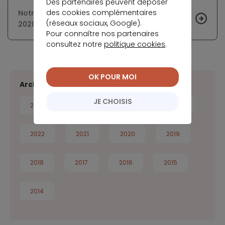
Des partenaires peuvent déposer
des cookies complémentaires
Notre analyse des taux immobiliers - Février
(réseaux sociaux, Google).
2020
Pour connaître nos partenaires
consultez notre
politique cookies
.
OK POUR MOI
Archives de l'info des taux
JE CHOISIS
2026
2025
2024
2023
2022
2021
2020
2019
2018
2017
2016
2015
2014