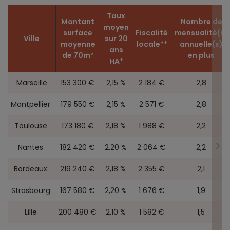
Taux
Montant
Nombre de
moyen
surface
Fiscalité
mensualité(s)
Ville
sur 20
moyenne
locale**
annuelle(s)
ans
de 70m²
en plus
HA*
Marseille
153 300 €
2,15 %
2 184 €
2,8
Montpellier
179 550 €
2,15 %
2 571 €
2,8
Toulouse
173 180 €
2,18 %
1 988 €
2,2
Nantes
182 420 €
2,20 %
2 064 €
2,2
Bordeaux
219 240 €
2,18 %
2 355 €
2,1
Strasbourg
167 580 €
2,20 %
1 676 €
1,9
Lille
200 480 €
2,10 %
1 582 €
1,5