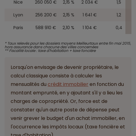
Nice
260 050 €
2,15 %
2 034 €
1,5
Lyon
256 200 €
2,15 %
1 641 €
1,2
Paris
588 910 €
2,10 %
1 104 €
0,4
* Taux relevés pour les dossiers moyens Meilleurtaux entre fin mai 2015,
hors assurance dans chacune des villes concernées
** Fiscalité locale : taxe d'habitation + taxe foncière
Lorsqu'on envisage de devenir propriétaire, le
calcul classique consiste à calculer les
mensualités du
crédit immobilier
en fonction du
montant emprunté, en y ajoutant s'il y a lieu les
charges de copropriété. Or, force est de
constater qu'un autre poste de dépense peut
venir grever le budget d'un achat immobilier, en
l'occurrence les impôts locaux (taxe foncière et
taxe d'habitation).