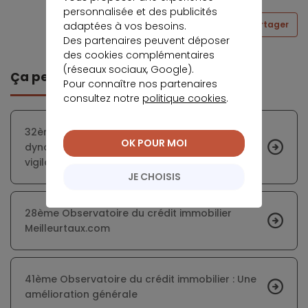
personnalisée et des publicités
Partager
adaptées à vos besoins.
Des partenaires peuvent déposer
des cookies complémentaires
(réseaux sociaux, Google).
Ça peut vous intéresser
Pour connaître nos partenaires
consultez notre
politique cookies
.
32ème Observatoire du Crédit Immobilier : Un
OK POUR MOI
dynamisme fort, mais des éléments de
vigilance à ne pas négliger
JE CHOISIS
28ème Observatoire du crédit immobilier
Meilleurtaux.com
41ème Observatoire du crédit immobilier : Une
amélioration générale