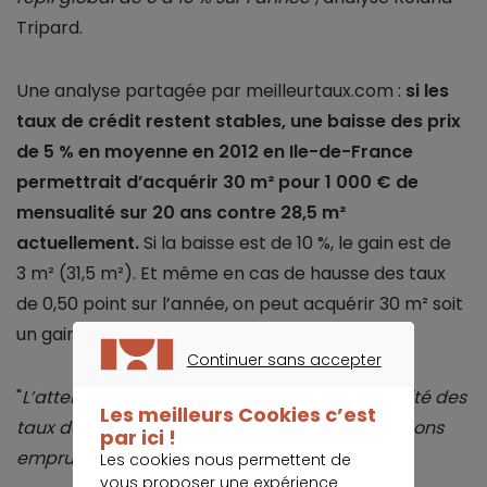
Tripard.
Une analyse partagée par meilleurtaux.com :
si les
taux de crédit restent stables, une baisse des prix
de 5 % en moyenne en 2012 en Ile-de-France
permettrait d’acquérir 30 m² pour 1 000 € de
mensualité sur 20 ans contre 28,5 m²
actuellement.
Si la baisse est de 10 %, le gain est de
3 m² (31,5 m²). Et même en cas de hausse des taux
de 0,50 point sur l’année, on peut acquérir 30 m² soit
un gain de pouvoir d’achat de 6,5 %.
Continuer sans accepter
CONTINUER SANS ACCEPTER
"
L’atterrissage en douceur des prix et la stabilité des
Les meilleurs Cookies c’est
taux de crédit devraient être favorables aux bons
par ici !
emprunteurs en 2012
", conclut Hervé Hatt.
Les cookies nous permettent de
vous proposer une expérience