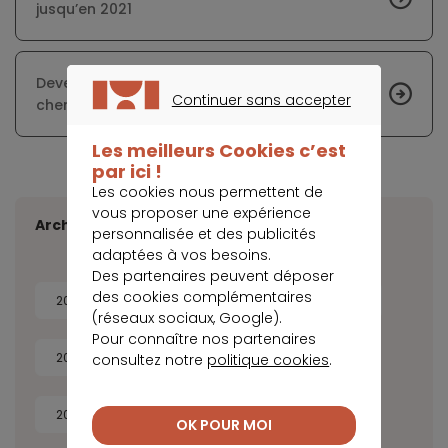
jusqu’en 2021
Devenir propriétaire en bord de mer coûte plus
Continuer sans accepter
cher en 2020
CONTINUER SANS ACCEPTER
Les meilleurs Cookies c’est
par ici !
Les cookies nous permettent de
vous proposer une expérience
Archives
personnalisée et des publicités
adaptées à vos besoins.
Des partenaires peuvent déposer
des cookies complémentaires
2026
2025
2024
2023
(réseaux sociaux, Google).
Pour connaître nos partenaires
2022
2021
2020
2019
consultez notre
politique cookies
.
2018
2017
2016
2015
OK POUR MOI