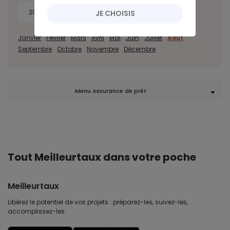
2014
JE CHOISIS
Janvier
Février
Mars
Avril
Mai
Juin
Juillet
Août
Septembre
Octobre
Novembre
Décembre
Menu Assurance de prêt
Tout Meilleurtaux dans votre poche
Meilleurtaux
Libérez le potentiel de vos projets : préparez-les, suivez-les,
accomplissez-les.