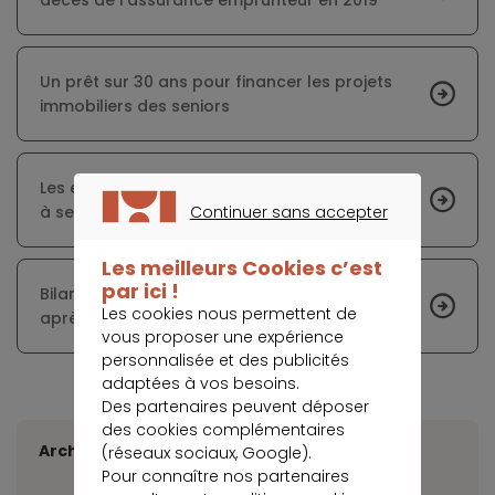
décès de l’assurance emprunteur en 2019
Un prêt sur 30 ans pour financer les projets
immobiliers des seniors
Les effets de l’amendement Bourquin tardent
Continuer sans accepter
à se faire sentir
CONTINUER SANS ACCEPTER
Les meilleurs Cookies c’est
par ici !
Bilan mitigé pour l’amendement Bourquin
Les cookies nous permettent de
après un an d’application
vous proposer une expérience
personnalisée et des publicités
adaptées à vos besoins.
Des partenaires peuvent déposer
des cookies complémentaires
Archives
(réseaux sociaux, Google).
Pour connaître nos partenaires