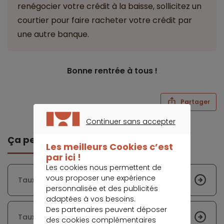
renégocier votre crédit à la baisse, sollicitez un
courtier pour faire racheter votre crédit par
une autre banque.
Bonne rentrée à tous !
Partager
Continuer sans accepter
CONTINUER SANS ACCEPTER
Ça peut vous intéresser
Les meilleurs Cookies c’est
par ici !
Les cookies nous permettent de
vous proposer une expérience
Taux immobiliers - Avril 2014
personnalisée et des publicités
adaptées à vos besoins.
Des partenaires peuvent déposer
Taux immobiliers - Juillet 2014
des cookies complémentaires