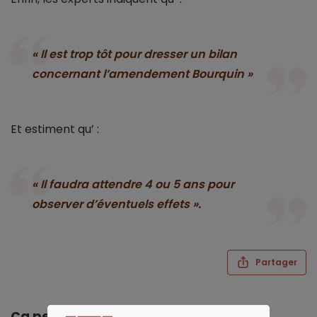
« Il est trop tôt pour dresser un bilan
concernant l’amendement Bourquin »
Et estiment qu’ :
« Il faudra attendre 4 ou 5 ans pour
observer d’éventuels effets ».
Partager
Ça peut vous intéresser