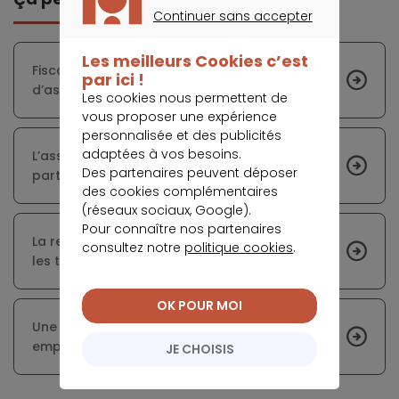
Continuer sans accepter
CONTINUER SANS ACCEPTER
Les meilleurs Cookies c’est
Fiscalité alourdie pour les contrats
par ici !
d’assurance de prêt à partir de 2019
Les cookies nous permettent de
vous proposer une expérience
personnalisée et des publicités
adaptées à vos besoins.
L’assurance emprunteur va coûter plus cher à
Des partenaires peuvent déposer
partir de 2019
des cookies complémentaires
(réseaux sociaux, Google).
Pour connaître nos partenaires
La rentabilité des banques est menacée par
consultez notre
politique cookies
.
les taux immobiliers très faibles actuels
OK POUR MOI
Une nouvelle taxe de 10 % sur l’assurance
emprunteur en 2019
JE CHOISIS