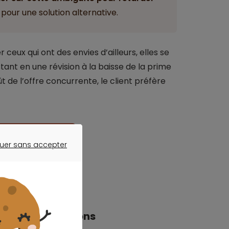
pour une solution alternative.
eux qui ont des envies d’ailleurs, elles se
nt en une révision à la baisse de la prime
t de l’offre concurrente, le client préfère
au meilleur prix
uer sans accepter
ER SANS ACCEPTER
res aux prévisions