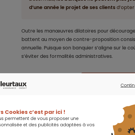
d’une année le projet de ses clients
d’opter 
Outre les manœuvres dilatoires pour décourager c
battent au moyen de contre-proposition consista
annuelle. Puisque son banquier s’aligne sur le coû
s’éviter des formalités administratives.
J’assure mon prêt 
Contin
CONTINU
s Cookies c’est par ici !
us permettent de vous proposer une
sonnalisée et des publicités adaptées à vos
Des demandes de résiliation inférieu