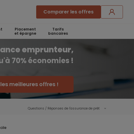
Comparer les offres
t
Placement
Tarifs
et épargne
bancaires
rance emprunteur,
qu'à 70% économies !
es meilleures offres !
Questions / Réponses de l'assurance de prêt
cile