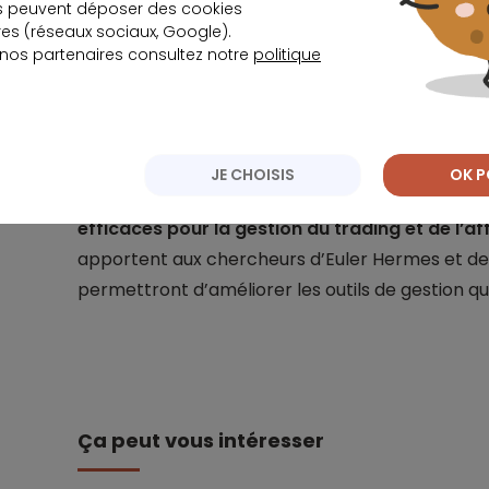
domaines.
s peuvent déposer des cookies
s (réseaux sociaux, Google).
 nos partenaires consultez notre
politique
De nombreuses start-ups et fintechs qui œuvr
(trade et affacturage) sont actuellement suivies
POC.
JE CHOISIS
OK P
L’enjeu de ces partenariats est notamment d’
of
efficaces pour la gestion du trading et de l’a
apportent aux chercheurs d’Euler Hermes et de
permettront d’améliorer les outils de gestion qu’
Ça peut vous intéresser