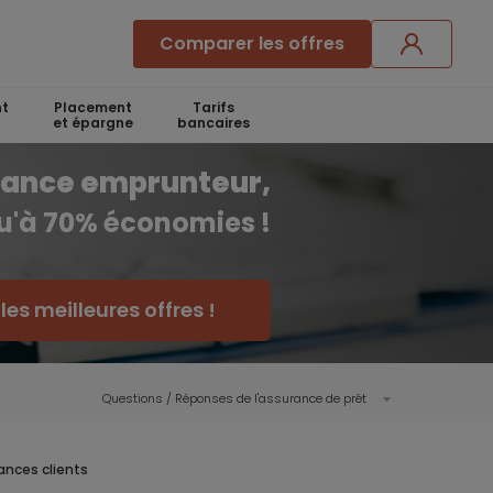
Comparer les offres
t
Placement
Tarifs
et épargne
bancaires
rance emprunteur,
qu'à 70% économies !
es meilleures offres !
Questions / Réponses de l'assurance de prêt
ances clients