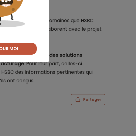
ent dans les mêmes domaines que HSBC
 par les Labs et collaborent avec le projet
OUR MOI
frir aux entreprises des solutions
ffacturage
. Pour leur part, celles-ci
 HSBC des informations pertinentes qui
ils ont conçus.
Partager