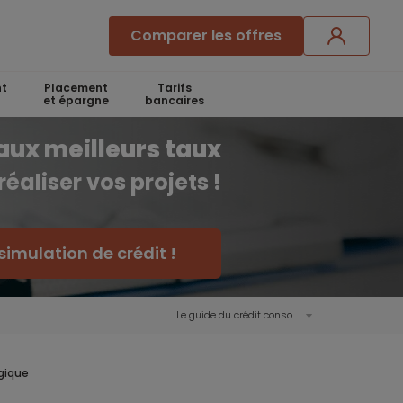
Comparer les offres
t
Placement
Tarifs
et épargne
bancaires
aux meilleurs taux
réaliser vos projets !
simulation de crédit !
Le guide du crédit conso
ogique