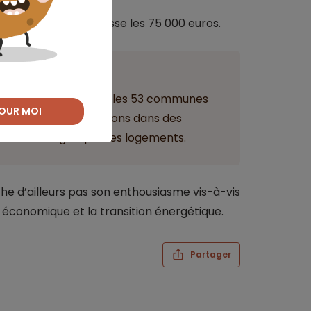
nt ;
x, dont le coût dépasse les 75 000 euros.
ant
ations réalisées dans les 53 communes
OUR MOI
largir ses participations dans des
ation énergétique des logements.
he d’ailleurs pas son enthousiasme vis-à-vis
nce économique et la transition énergétique.
Partager