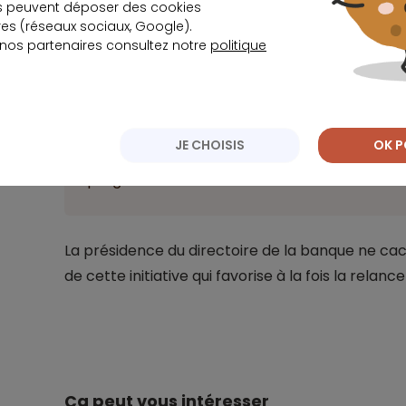
d’obtenir jusqu’à 75 000 euros de financeme
s peuvent déposer des cookies
s (réseaux sociaux, Google).
un prêt immobilier classique pour les travau
 nos partenaires consultez notre
politique
Import
S’appuyant sur les résultats des expériment
JE CHOISIS
OK P
du PREP, l’établissement bancaire prévoit d’é
programmes de démocratisation de la rénov
La présidence du directoire de la banque ne cac
de cette initiative qui favorise à la fois la rela
Ça peut vous intéresser