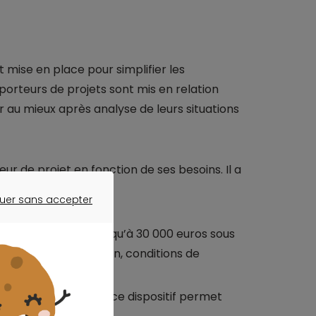
se en place pour simplifier les
porteurs de projets sont mis en relation
er au mieux après analyse de leurs situations
ur de projet en fonction de ses besoins. Il a
uer sans accepter
ER SANS ACCEPTER
rmet d’emprunter jusqu’à 30 000 euros sous
, agrément de l’artisan, conditions de
gibles à un éco-PTZ, ce dispositif permet