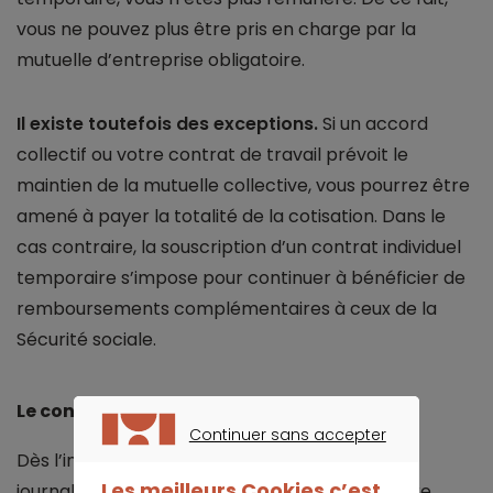
vous ne pouvez plus être pris en charge par la
mutuelle d’entreprise obligatoire.
Il existe toutefois des exceptions.
Si un accord
collectif ou votre contrat de travail prévoit le
maintien de la mutuelle collective, vous pourrez être
amené à payer la totalité de la cotisation. Dans le
cas contraire, la souscription d’un contrat individuel
temporaire s’impose pour continuer à bénéficier de
remboursements complémentaires à ceux de la
Sécurité sociale.
Le congé maternité
Continuer sans accepter
Dès l’instant où vous percevez des indemnités
CONTINUER SANS ACCEPTER
Les meilleurs Cookies c’est
journalières de l'assurance Maladie durant votre