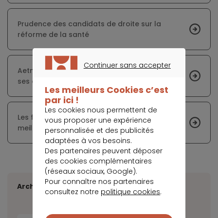
Prudence des candidats de droite sur la
réforme de la santé
Continuer sans accepter
Aetna offrira bientôt le produit Apple Watch à
CONTINUER SANS ACCEPTER
ses adhérents
Les meilleurs Cookies c’est
par ici !
Les cookies nous permettent de
Les fonctionnaires peuvent bénéficier d'une
vous proposer une expérience
meilleure couverture
personnalisée et des publicités
adaptées à vos besoins.
Des partenaires peuvent déposer
des cookies complémentaires
(réseaux sociaux, Google).
Pour connaître nos partenaires
Archives
consultez notre
politique cookies
.