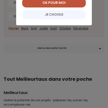
OK POUR MOI
2026
2025
2024
2023
JE CHOISIS
2022
2021
2020
2019
Février
Mars
Avril
Juillet
Août
Octobre
Décembre
Menu Mutuelle Santé
Tout Meilleurtaux dans votre poche
Meilleurtaux
Libérez le potentiel de vos projets : préparez-les, suivez-les,
accomplissez-les.