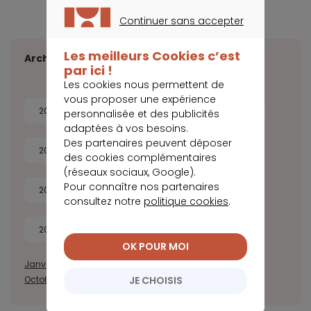
Continuer sans accepter
CONTINUER SANS ACCEPTER
Les meilleurs Cookies c’est
Archives
par ici !
Les cookies nous permettent de
vous proposer une expérience
2026
2025
2024
2023
personnalisée et des publicités
adaptées à vos besoins.
Des partenaires peuvent déposer
2022
2021
2020
2019
des cookies complémentaires
(réseaux sociaux, Google).
Pour connaître nos partenaires
2018
2017
2016
2015
consultez notre
politique cookies
.
2014
OK POUR MOI
Janvier
Février
Mars
Avril
Juillet
Août
Septembre
JE CHOISIS
Octobre
Novembre
Décembre